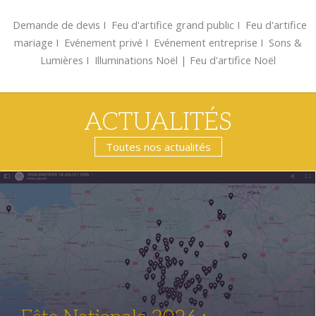
Demande de devis
Ι
Feu d'artifice grand public
Ι
Feu d'artifice
mariage
Ι
Evénement privé
Ι
Evénement entreprise
Ι
Sons &
Lumières
Ι
Illuminations Noël
|
Feu d'artifice Noël
ACTUALITÉS
Toutes nos actualités