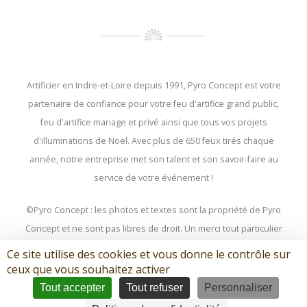
Artificier en Indre-et-Loire depuis 1991, Pyro Concept est votre
partenaire de confiance pour votre feu d'artifice grand public,
feu d'artifice mariage et privé ainsi que tous vos projets
d'illuminations de Noël. Avec plus de 650 feux tirés chaque
année, notre entreprise met son talent et son savoir-faire au
service de votre événement !
©Pyro Concept : les photos et textes sont la propriété de Pyro
Concept et ne sont pas libres de droit. Un merci tout particulier
à Christophe BOUQUIN et Quentin GARCIA, nos photographes
Ce site utilise des cookies et vous donne le contrôle sur
préférés
qui saisissent avec un talent inégalé les meilleurs
ceux que vous souhaitez activer
moments de nos spectacles...
Tout accepter
Tout refuser
Personnaliser