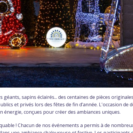
s géants, sapins éclairés... des centaines de pièces original
lics et privés lors des fêtes de fin d’année. L'occasion d
en énergie, conçues pour créer des ambiances uniques.
arquable ! Chacun de nos événements a permis à de nombreux
ns une ambiance chaleureuse et festive. Les participants on