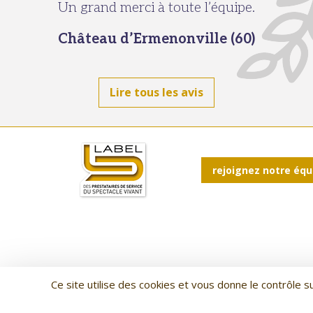
Un grand merci à toute l’équipe.
Château d’Ermenonville (60)
Lire tous les avis
rejoignez notre équ
Ce site utilise des cookies et vous donne le contrôle 
Artificier en Indre-et-Loire depuis 1991, Pyro Concept est votr
Noël. Avec plus de 650 feux 