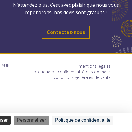
N’attendez plus, c’est avec plaisir que nous vous
répondrons, nos devis sont gratuits !
Contactez-nous
 SUR
mentions légales
politique de confidentialité des données
conditions générales de vente
user
Personnaliser
Politique de confidentialité
e mariage et privé ainsi que tous vos projets d'illuminations de
 service de votre événement !