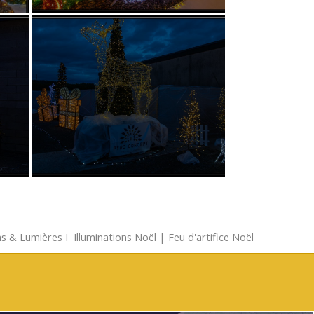
s & Lumières
Ι
Illuminations Noël
|
Feu d'artifice Noël