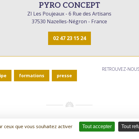
PYRO CONCEPT
ZI Les Poujeaux - 6 Rue des Artisans
37530 Nazelles-Négron - France
02 47 23 15 24
RETROUVEZ-NOUS
ipe
formations
presse
sur ceux que vous souhaitez activer
Tout accepter
Tout ref
e partenaire de confiance pour votre feu d'artifice grand public, feu d'artific
tirés chaque année, notre entreprise met son talent et son savoir-faire au