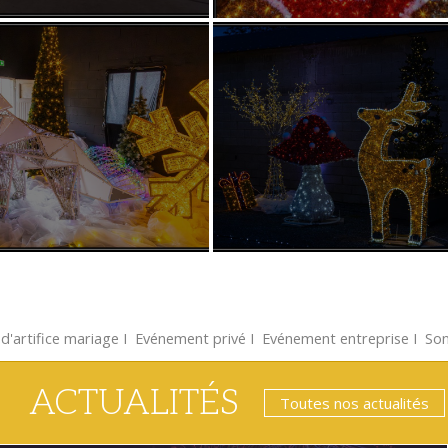
d'artifice mariage
Ι
Evénement privé
Ι
Evénement entreprise
Ι
Son
ACTUALITÉS
Toutes nos actualités